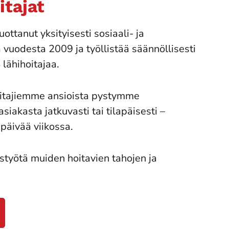
itajat
uottanut yksityisesti sosiaali- ja
 vuodesta 2009 ja työllistää säännöllisesti
 lähihoitajaa.
oitajiemme ansioista pystymme
siakasta jatkuvasti tai tilapäisesti –
päivää viikossa.
styötä muiden hoitavien tahojen ja