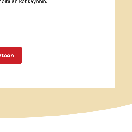
hoitajan kotikäynnin.
stoon