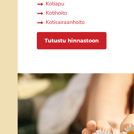
Kotiapu
Kotihoito
Kotisairaanhoito
Tutustu hinnastoon