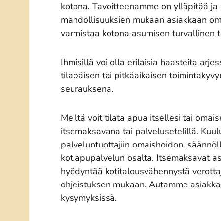
kotona. Tavoitteenamme on ylläpitää ja
mahdollisuuksien mukaan asiakkaan oma
varmistaa kotona asumisen turvallinen 
Ihmisillä voi olla erilaisia haasteita arj
tilapäisen tai pitkäaikaisen toimintakyv
seurauksena.
Meiltä voit tilata apua itsellesi tai omais
itsemaksavana tai palvelusetelillä. K
palveluntuottajiin omaishoidon, säännöll
kotiapupalvelun osalta. Itsemaksavat as
hyödyntää kotitalousvähennystä verotta
ohjeistuksen mukaan. Autamme asiakka
kysymyksissä.