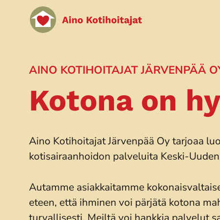
Siirry
sisältöön
AINO KOTIHOITAJAT JÄRVENPÄÄ O
Kotona on hy
Aino Kotihoitajat Järvenpää Oy tarjoaa luo
kotisairaanhoidon palveluita Keski-Uuden
Autamme asiakkaitamme kokonaisvaltaise
eteen, että ihminen voi pärjätä kotona ma
turvallisesti. Meiltä voi hankkia palvelut