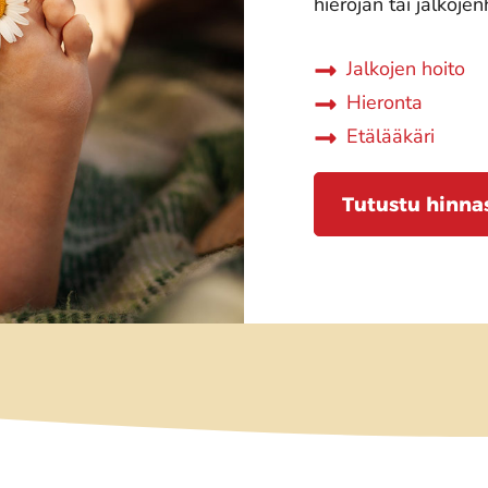
hierojan tai jalkojen
Jalkojen hoito
Hieronta
Etälääkäri
Tutustu hinna