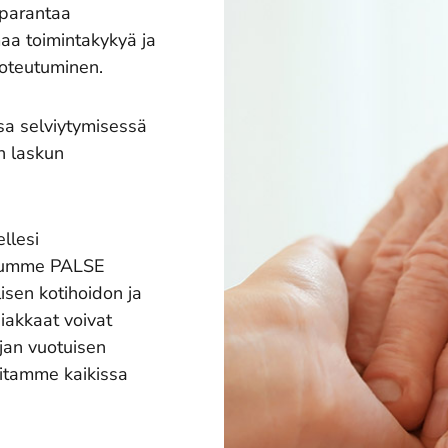
 parantaa
a toimintakykyä ja
toteutuminen.
essa selviytymisessä
yn laskun
ellesi
uulumme PALSE
isen kotihoidon ja
iakkaat voivat
jan vuotuisen
itamme kaikissa