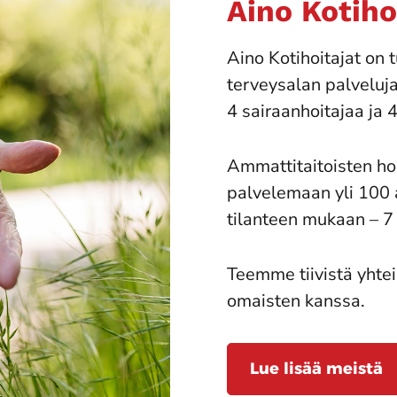
Aino Kotiho
Aino Kotihoitajat on t
terveysalan palveluja
4 sairaanhoitajaa ja 4
Ammattitaitoisten h
palvelemaan yli 100 a
tilanteen mukaan – 7 
Teemme tiivistä yhtei
omaisten kanssa.
Lue lisää meistä