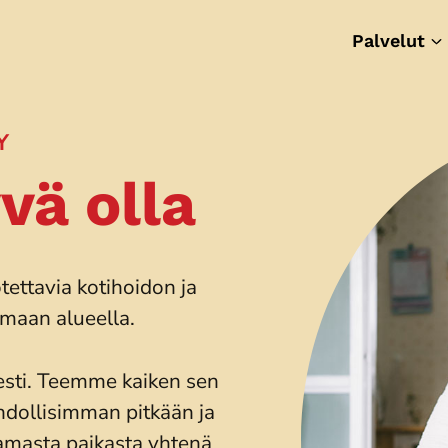
Palvelut
Y
vä olla
tettavia kotihoidon ja
maan alueella.
sti. Teemme kaiken sen
hdollisimman pitkään ja
 samasta paikasta yhtenä