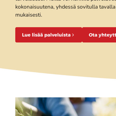
kokonaisuutena, yhdessä sovitulla tavalla
mukaisesti.
Lue lisää palveluista
Ota yhteyt