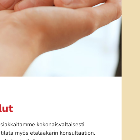
lut
iakkaitamme kokonaisvaltaisesti.
tilata myös etälääkärin konsultaation,