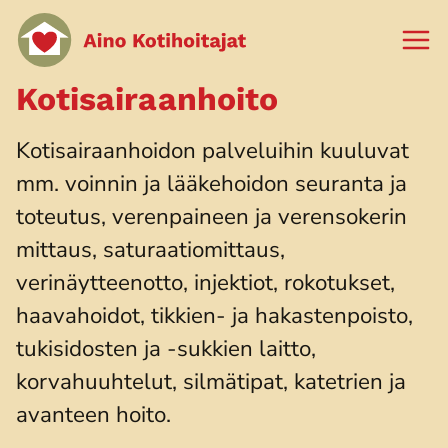
Siirry
sisältöön
Kotisairaanhoito
Kotisairaanhoidon palveluihin kuuluvat
mm. voinnin ja lääkehoidon seuranta ja
toteutus, verenpaineen ja verensokerin
mittaus, saturaatiomittaus,
verinäytteenotto, injektiot, rokotukset,
haavahoidot, tikkien- ja hakastenpoisto,
tukisidosten ja -sukkien laitto,
korvahuuhtelut, silmätipat, katetrien ja
avanteen hoito.