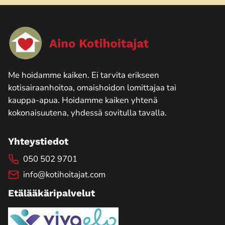
Me hoidamme kaiken. Ei tarvita erikseen
kotisairaanhoitoa, omaishoidon lomittajaa tai
kauppa-apua. Hoidamme kaiken yhtenä
kokonaisuutena, yhdessä sovitulla tavalla.
Yhteystiedot
050 502 9701
info@kotihoitajat.com
Etälääkäripalvelut